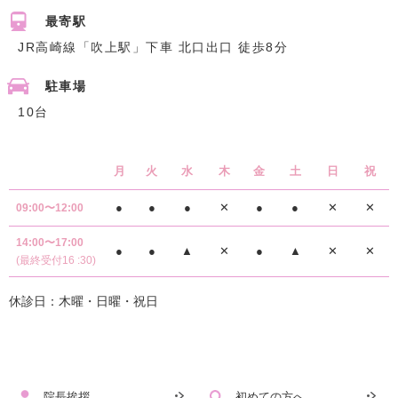
最寄駅
JR高崎線「吹上駅」下車 北口出口 徒歩8分
駐車場
10台
月
火
水
木
金
土
日
祝
●
●
●
✕
●
●
✕
✕
09:00〜12:00
14:00〜17:00
●
●
▲
✕
●
▲
✕
✕
(最終受付16 :30)
休診日：木曜・日曜・祝日
院長挨拶
初めての方へ