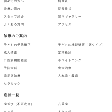
初めての方へ
料金表
診療の流れ
院長挨拶
スタッフ紹介
院内ギャラリー
よくある質問
アクセス
診療のご案内
子どもの予防矯正
子どもの機能矯正（床タイプ）
成人矯正
定期検診
口腔筋機能療法
ホワイトニング
予防歯科
虫歯治療
歯周病治療
入れ歯・義歯
セラミック
症状一覧
歯並び（不正咬合）
八重歯
出っ歯
すきっ歯