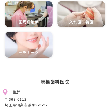
歯周病治療
入れ歯・義歯
セラミック
馬橋歯科医院
住所
〒369-0112
埼玉県鴻巣市鎌塚2-3-27