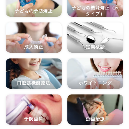
子どもの機能矯正（床
子どもの予防矯正
タイプ）
成人矯正
定期検診
口腔筋機能療法
ホワイトニング
予防歯科
虫歯治療