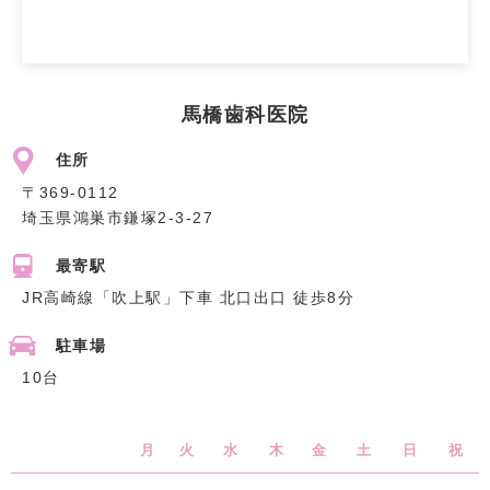
馬橋歯科医院
住所
〒369-0112
埼玉県鴻巣市鎌塚2-3-27
最寄駅
JR高崎線「吹上駅」下車 北口出口 徒歩8分
駐車場
10台
月
火
水
木
金
土
日
祝