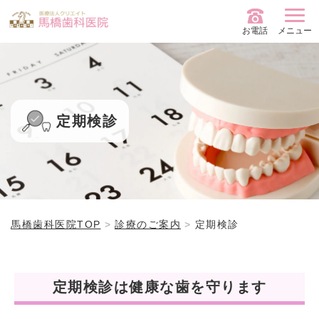
お電話
メニュー
定期検診
馬橋歯科医院TOP
診療のご案内
定期検診
定期検診は健康な歯を守ります