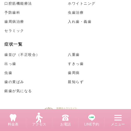
口腔筋機能療法
ホワイトニング
予防歯科
虫歯治療
歯周病治療
入れ歯・義歯
セラミック
症状一覧
歯並び（不正咬合）
八重歯
出っ歯
すきっ歯
虫歯
歯周病
歯の黄ばみ
親知らず
銀歯が気になる
料金表
アクセス
お電話
LINE予約
メニュー