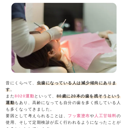
昔にくらべて、
虫歯になっている人は減少傾向にありま
す
。
また
8020運動
といって、
80歳に20本の歯を残そうという
運動
もあり、高齢になっても自分の歯を多く残している人
も多くなってきました。
要因として考えられることは、
フッ素塗布
や
人工甘味料
の
使用、そして定期検診が広く行われるようになったことが