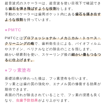
超音波式のスケーラーは、超音波を使い目視下で確認でき
る
歯石を弾き飛ばすような役割
をします。
手動のスケーラーは歯周ポケット内にある
歯石を掻き出す
ような役割
を持っています。
●PMTC
PMTCとは
プロフェッショナル・メカニカル・トゥース・
クリーニングの略
で、歯科衛生士による、バイオフィルム
やステイン、ペリクルなどの除去のことを指します。
細かい研磨剤を使い、スケーリング後の
細かい傷もつるつ
るに仕上げます。
●フッ素塗布
基礎治療が終わった後は、フッ素塗布を行います。
フッ素とは歯の質の強化や、エナメル質の修復する効果が
期待できます。
表面の汚れが除去されていることで、フッ素の浸透も良く
なり、
虫歯予防効果
がより上がります。